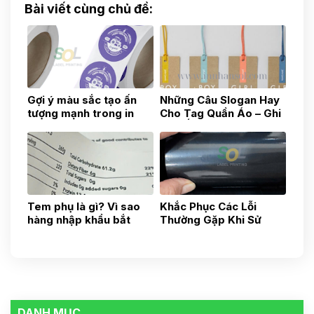
Bài viết cùng chủ đề:
Gợi ý màu sắc tạo ấn
Những Câu Slogan Hay
tượng mạnh trong in
Cho Tag Quần Áo – Ghi
tem nhãn sản phẩm
Dấu Ấn Thương Hiệu Từ
Chi Tiết Nhỏ - Xưởng In
Tag Quần Áo Tại Quận
12
Tem phụ là gì? Vì sao
Khắc Phục Các Lỗi
hàng nhập khẩu bắt
Thường Gặp Khi Sử
buộc phải có tem phụ?
Dụng Máy In Mã Vạch
DANH MỤC