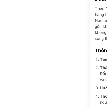
Theo 
hàng h
Nam b
gốc kh
không 
sung t
Thông
Tên
Thà
Đối
và 
Hướ
Thô
ngu