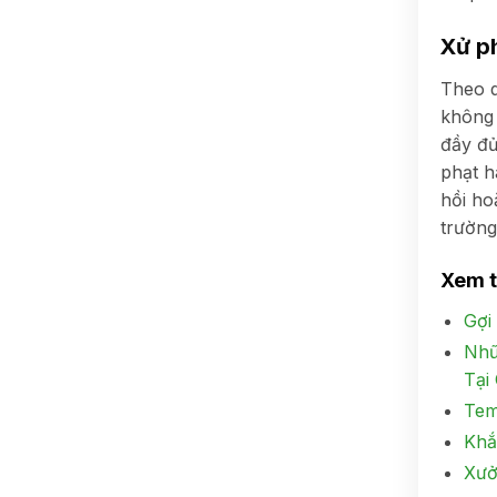
Xử p
Theo 
không
đầy đủ
phạt h
hồi ho
trường
Xem 
Gợi
Nhữ
Tại
Tem
Khắ
Xưở