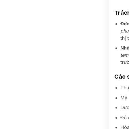
Trác
Đơn
phụ
thị 
Nhà
tem
trư
Các 
Thự
Mỹ 
Dượ
Đồ 
Hóa