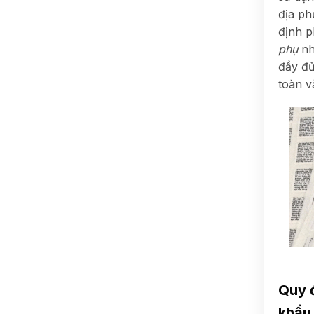
địa ph
định p
phụ
nh
đầy đủ
toàn v
Quy 
khẩu 