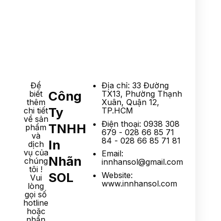
Để
Địa chỉ: 33 Đường
Công
biết
TX13, Phường Thạnh
thêm
Xuân, Quận 12,
Ty
chi tiết
TP.HCM
về sản
Điện thoại: 0938 308
TNHH
phẩm
679 - 028 66 85 71
và
84 - 028 66 85 71 81
In
dịch
vụ của
Email:
Nhãn
chúng
innhansol@gmail.com
tôi !
SOL
Website:
Vui
www.innhansol.com
lòng
gọi số
hotline
hoặc
nhấn