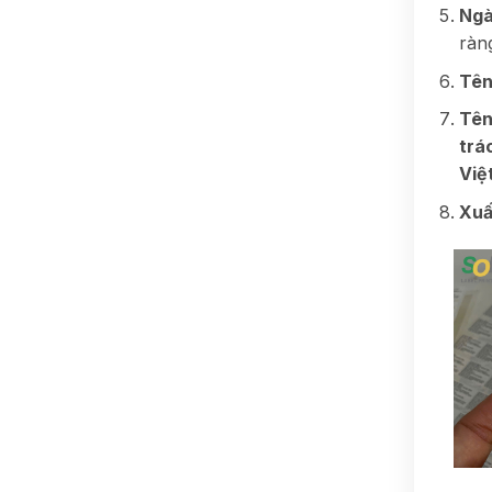
Ngà
ràn
Tên
Tên
trá
Việ
Xuấ