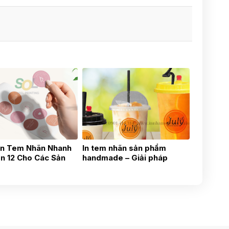
In Tem Nhãn Nhanh
In tem nhãn sản phẩm
n 12 Cho Các Sản
handmade – Giải pháp
án Hàng Online Cần
chuyên nghiệp cho người
ương Hiệu Sản Phẩm
bán nhỏ lẻ