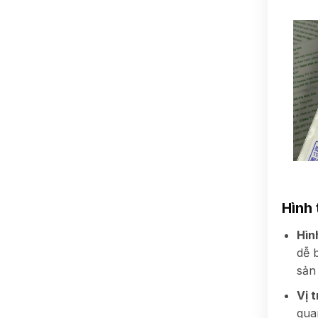
Hình 
Hìn
dễ 
sản
Vị t
qua