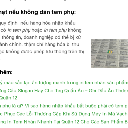
hạt nếu không dán tem phụ:
quy định, nếu hàng hóa nhập khẩu
 có
in tem phụ
hoặc
in tem phụ
không
 thông tin, doanh nghiệp có thể bị xử
ành chính, thậm chí hàng hóa bị thu
ặc không được phép lưu thông trên thị
.
thêm:
 ý màu sắc tạo ấn tượng mạnh trong in tem nhãn sản phẩ
ng Câu Slogan Hay Cho Tag Quần Áo – Ghi Dấu Ấn Thương
 Quận 12
 phụ là gì? Vì sao hàng nhập khẩu bắt buộc phải có tem 
c Phục Các Lỗi Thường Gặp Khi Sử Dụng Máy In Mã Vạch
ng In Tem Nhãn Nhanh Tại Quận 12 Cho Các Sản Phẩm B