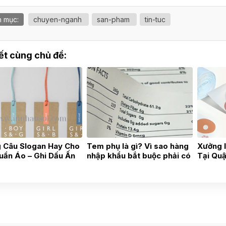
 mục:
chuyen-nganh
san-pham
tin-tuc
iết cùng chủ đề:
 Câu Slogan Hay Cho
Tem phụ là gì? Vì sao hàng
Xưởng 
uần Áo – Ghi Dấu Ấn
nhập khẩu bắt buộc phải có
Tại Quậ
g Hiệu Từ Chi Tiết
tem phụ?
Phẩm B
 Xưởng In Tag Quần
Tạo Th
i Quận 12