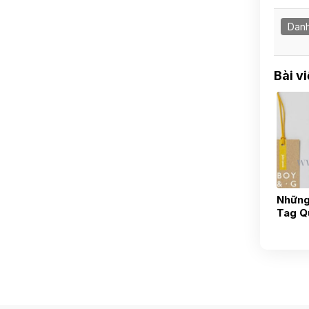
Danh
Bài v
Những
Tag Q
Thươn
Nhỏ -
Áo Tạ