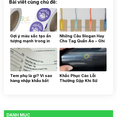
Bài viết cùng chủ đề:
Gợi ý màu sắc tạo ấn
Những Câu Slogan Hay
tượng mạnh trong in
Cho Tag Quần Áo – Ghi
tem nhãn sản phẩm
Dấu Ấn Thương Hiệu Từ
Chi Tiết Nhỏ - Xưởng In
Tag Quần Áo Tại Quận
12
Tem phụ là gì? Vì sao
Khắc Phục Các Lỗi
hàng nhập khẩu bắt
Thường Gặp Khi Sử
buộc phải có tem phụ?
Dụng Máy In Mã Vạch
DANH MỤC